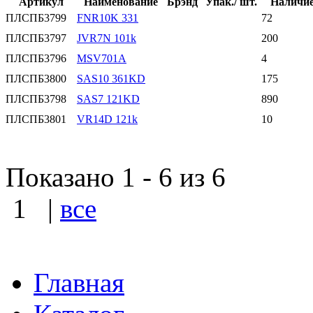
Артикул
Наименование
Брэнд
Упак./ шт.
Наличие
ПЛСПБ3799
FNR10K 331
72
ПЛСПБ3797
JVR7N 101k
200
ПЛСПБ3796
MSV701A
4
ПЛСПБ3800
SAS10 361KD
175
ПЛСПБ3798
SAS7 121KD
890
ПЛСПБ3801
VR14D 121k
10
Показано 1 - 6 из 6
1
|
все
Главная