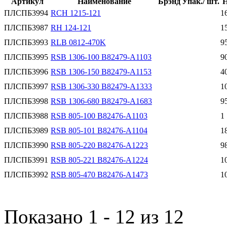
Артикул
Наименование
Брэнд
Упак./ шт.
Н
ПЛСПБ3994
RCH 1215-121
1
ПЛСПБ3987
RH 124-121
1
ПЛСПБ3993
RLB 0812-470K
9
ПЛСПБ3995
RSB 1306-100 B82479-A1103
9
ПЛСПБ3996
RSB 1306-150 B82479-A1153
4
ПЛСПБ3997
RSB 1306-330 B82479-A1333
1
ПЛСПБ3998
RSB 1306-680 B82479-A1683
9
ПЛСПБ3988
RSB 805-100 B82476-A1103
1
ПЛСПБ3989
RSB 805-101 B82476-A1104
1
ПЛСПБ3990
RSB 805-220 B82476-A1223
9
ПЛСПБ3991
RSB 805-221 B82476-A1224
1
ПЛСПБ3992
RSB 805-470 B82476-A1473
1
Показано 1 - 12 из 12